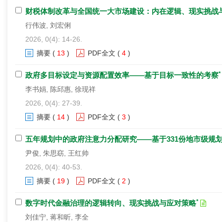
财税体制改革与全国统一大市场建设：内在逻辑、现实挑战
行伟波, 刘宏俐
2026, 0(4): 14-26.
摘要
(
13
)
PDF全文
(
4
)
*
政府多目标设定与资源配置效率——基于目标一致性的考察
李书娟, 陈邱惠, 徐现祥
2026, 0(4): 27-39.
摘要
(
14
)
PDF全文
(
3
)
五年规划中的政府注意力分配研究——基于331份地市级规
尹俊, 朱思窈, 王红帅
2026, 0(4): 40-53.
摘要
(
19
)
PDF全文
(
2
)
*
数字时代金融治理的逻辑转向、现实挑战与应对策略
刘佳宁, 蒋和昕, 李全