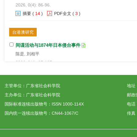
2026, 0(4): 86-96.
摘要
(
14
)
PDF全文
(
3
)
台港澳研究
间谍活动与1874年日本侵台事件
陈是, 刘相平
2026, 0(4): 97-107.
摘要
(
27
)
PDF全文
(
2
)
*
1966年孔子后裔在台保送升学案研究
主管单位：广东省社会科学院
地址
孔明
主办单位：广东省社会科学院
邮政编
2026, 0(4): 108-121.
国际标准连续出版物号：ISSN 1000-114X
电话：
摘要
(
12
)
PDF全文
(
2
)
国内统一连续出版物号：CN44-1067/C
传真：
笔谈：历史学与社会科学交融（之二）